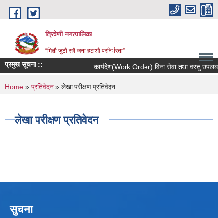
Skip to main content
त्रिवेणी नगरपालिका
“मिलौ जुटौ सवै जना हटाऔ परनिर्भरता”
प्रमुख सूचना ::
कार्यदेश(Work Order) विना सेवा तथा वस्तु उपलब्ध न
You are here
Home
»
प्रतिवेदन
» लेखा परीक्षण प्रतिवेदन
लेखा परीक्षण प्रतिवेदन
सुचना