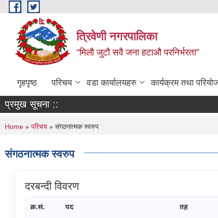
Skip to main content
त्रिवेणी नगरपालिका
“मिलौ जुटौ सवै जना हटाऔ परनिर्भरता”
गृहपृष्ठ
परिचय
वडा कार्यालयहरु
कार्यक्रम तथा परियो
प्रमुख सूचना ::
You are here
Home
»
परिचय
» संगठनात्मक स्वरुप
संगठनात्मक स्वरुप
दरबन्दी विवरण
क्र.सं.
पद
तह