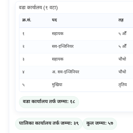
वडा कार्यालय (९ वटा)
क्र.सं.
पद
तह
१
सहायक
५ औँ
२
सव-इन्जिनियर
५ औँ
३
सहायक
चौथो
४
अ. सव-इन्जिनियर
चौथो
५
मुखिया
तृतिय
वडा कार्यालय तर्फ जम्मा: १८
पालिका कार्यालय तर्फ जम्मा: ३९
कुल जम्मा: ५७