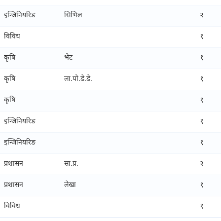
इन्जिनियरिङ
सिभिल
२
विविध
१
कृषि
भेट
१
कृषि
ला.पो.डे.डे.
१
कृषि
१
इन्जिनियरिङ
१
इन्जिनियरिङ
१
प्रशासन
सा.प्र.
२
प्रशासन
लेखा
१
विविध
१