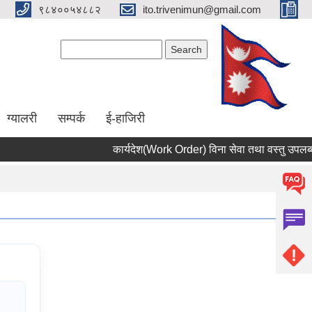
९८४००५४८८२
ito.trivenimun@gmail.com
Search form
Search
ग्यालरी
सम्पर्क
ई-हाजिरी
कार्यदेश(Work Order) विना सेवा तथा वस्तु उपलब्ध नगर