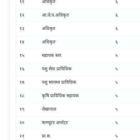
११
अधिकृत
६
१२
आ.ले.प.अधिकृत
६
१३
अधिकृत
६
१४
अधिकृत
६
१५
सहायक स्तर
५
१६
पशु सेवा प्राविधिक
५
१७
पशु स्वास्थ्य प्राविधिक
५
१८
कृषि प्राविधिक सहायक
५
१९
लेखापाल
५
२०
कम्प्यूटर अपरेटर
५
२१
प्रा.स.
५