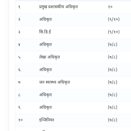
१
प्रमुख प्रशासकीय अधिकृत
१०
२
अधिकृत
(९/१०)
३
सि.डि.ई
(९/१०)
४
अधिकृत
(७/८)
५
लेखा अधिकृत
(७/८)
६
अधिकृत
(७/८)
७
जन स्वास्थ्य अधिकृत
(७/८)
८
अधिकृत
(७/८)
९
अधिकृत
(७/८)
१०
इन्जिनियर
(७/८)