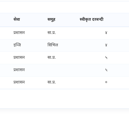
सेवा
समूह
स्वीकृत दरबन्दी
प्रशासन
सा.प्र.
४
इन्जि
सिभिल
४
प्रशासन
सा.प्र.
५
प्रशासन
५
प्रशासन
सा.प्र.
०