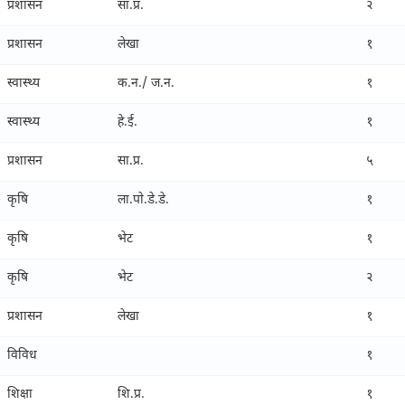
प्रशासन
सा.प्र.
२
प्रशासन
लेखा
१
स्वास्थ्य
क.न./ ज.न.
१
स्वास्थ्य
हे.ई.
१
प्रशासन
सा.प्र.
५
कृषि
ला.पाे.डे.डे.
१
कृषि
भेट
१
कृषि
भेट
२
प्रशासन
लेखा
१
विविध
१
शिक्षा
शि.प्र.
१