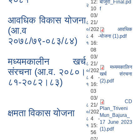
12:
बाजुरा_Final.pd
२
10
f
03/
आवधिक विकास योजना
८
21/
(आ.व
०/
202
आवधिक
८
4 -
योजना (1).pdf
२०७८/७९-०८३/८४)
१
16:
08
03/
मध्यमकालीन खर्च
८
21/
मध्यमकालिन
संरचना (आ.व. २०८०।
०/
202
खर्च संरचना
८
4 -
८१-२०८२।८३)
(2).pdf
१
16:
03
03/
CD
८
21/
Plan_Triveni
क्षमता विकास योजना
०/
202
Mun_Bajura_
८
4 -
17 June 2023
१
15:
(1).pdf
56
07/