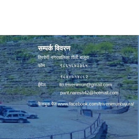
सम्पर्क विवरण
त्रिवेणी नगरपालिका तोली बाजुरा
फोन ९८६५६४२३६५
९८४००५४८८२
ईमेल
ito.trivenimun@gmail.com
pant.naresh42@hotmail.com
फेसबुक पेज
www.facebook.com/trivenimunbajura/