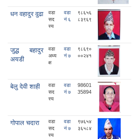
वडा
वडा
९८६५६
धन वहादुर वुढा
सद
नं ६
८३९६९
स्य
वडा
वडा
९८६९०
जुद्ध बहादुर
अध्य
नं ७
००२४१
अयडी
क्ष
वडा
वडा
98601
बेलु देवी शाही
सद
नं ७
35894
स्य
वडा
वडा
९७६५४
गोपाल चदारा
सद
नं ७
३६५८४
स्य