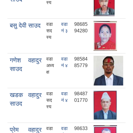
स्य
वडा
वडा
98685
बसु देवी साउद
सद
नं ३
94280
स्य
वडा
वडा
98584
गणेश वहादुर
अध्य
नं ४
85779
साउद
क्ष
वडा
वडा
98487
खडक वहादुर
सद
नं ४
01770
साउद
स्य
वडा
वडा
98633
प्रेम वहादुर