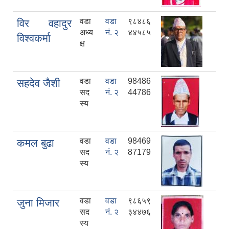
वडा
वडा
९८४८६
विर वहादुर
अध्य
नं. २
४४५८५
विश्वकर्मा
क्ष
वडा
वडा
98486
सहदेव जैशी
सद
नं. २
44786
स्य
वडा
वडा
98469
कमल बुढा
सद
नं. २
87179
स्य
वडा
वडा
९८६५९
जुना मिजार
सद
नं. २
३४४७६
स्य