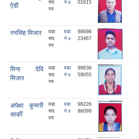
सद
नं ४
01615
ऐडी
स्य
वडा
वडा
98698
रनसिंह मिजार
सद
नं ४
23467
स्य
वडा
वडा
98636
मिना देवि
सद
नं ४
59055
मिजार
स्य
वडा
वडा
98226
अपेक्षा कुमारी
सद
नं ४
86099
सार्की
स्य