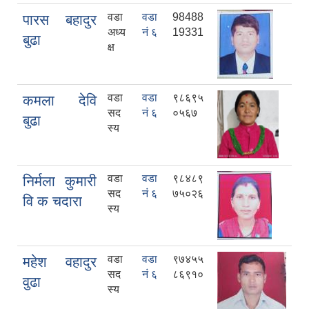
वडा
वडा
98488
पारस बहादुर
अध्य
नं ६
19331
बुढा
क्ष
वडा
वडा
९८६९५
कमला देवि
सद
नं ६
०५६७
बुढा
स्य
वडा
वडा
९८४८९
निर्मला कुमारी
सद
नं ६
७५०२६
वि क चदारा
स्य
वडा
वडा
९७४५५
महेश वहादुर
सद
नं ६
८६९१०
वुढा
स्य