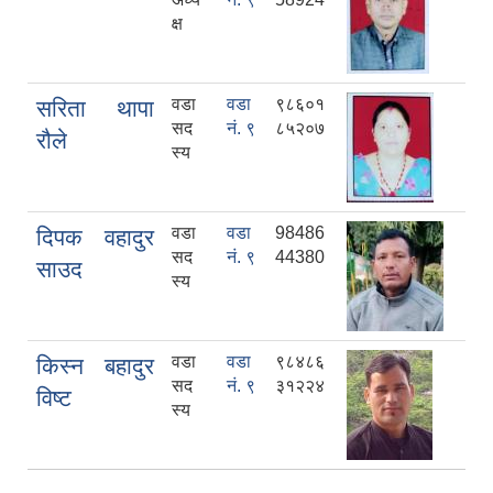
क्ष
वडा
वडा
९८६०१
सरिता थापा
सद
नं. ९
८५२०७
रौले
स्य
वडा
वडा
98486
दिपक वहादुर
सद
नं. ९
44380
साउद
स्य
वडा
वडा
९८४८६
किस्न बहादुर
सद
नं. ९
३१२२४
विष्ट
स्य