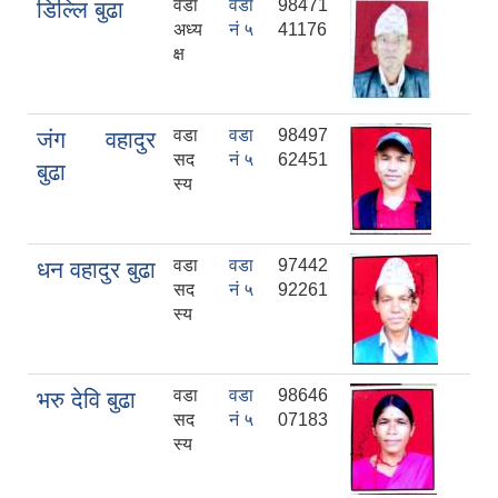
वडा
वडा
98471
डिल्लि बुढा
अध्य
नं ५
41176
क्ष
वडा
वडा
98497
जंग वहादुर
सद
नं ५
62451
बुढा
स्य
वडा
वडा
97442
धन वहादुर बुढा
सद
नं ५
92261
स्य
वडा
वडा
98646
भरु देवि बुढा
सद
नं ५
07183
स्य