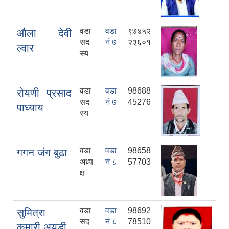
वडा
वडा
९७४५२
औला देवी
सद
नं ७
२३६०१
ल्वार
स्य
वडा
वडा
98688
रोयणी प्रसाद
सद
नं ७
45276
पाध्याय
स्य
वडा
वडा
98658
गगन जंग बुढा
अध्य
नं ८
57703
क्ष
वडा
वडा
98692
सुमित्रा
सद
नं ८
78510
कुमारी अयडी