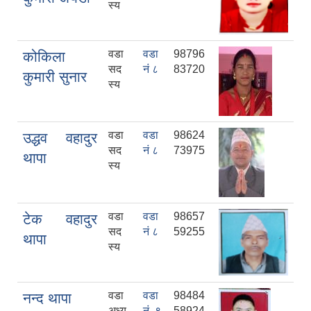
स्य
वडा
वडा
98796
कोकिला
सद
नं ८
83720
कुमारी सुनार
स्य
वडा
वडा
98624
उद्धव वहादुर
सद
नं ८
73975
थापा
स्य
वडा
वडा
98657
टेक वहादुर
सद
नं ८
59255
थापा
स्य
वडा
वडा
98484
नन्द थापा
अध्य
नं. ९
58924