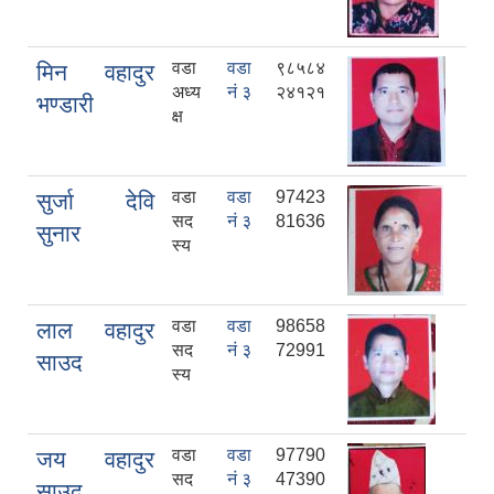
वडा
वडा
९८५८४
मिन वहादुर
अध्य
नं ३
२४१२१
भण्डारी
क्ष
वडा
वडा
97423
सुर्जा देवि
सद
नं ३
81636
सुनार
स्य
वडा
वडा
98658
लाल वहादुर
सद
नं ३
72991
साउद
स्य
वडा
वडा
97790
जय वहादुर
सद
नं ३
47390
साउद