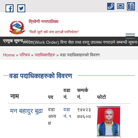
Skip to main content
त्रिवेणी नगरपालिका
“मिलौ जुटौ सवै जना हटाऔ परनिर्भरता”
प्रमुख सूचना ::
कार्यदेश(Work Order) विना सेवा तथा वस्तु उपलब्ध नगराउने सम्बन्धी सूचना ।
You are here
Home
»
परिचय
»
पदाधिकारीहरु
» वडा पदाधिकाहरुको विवरण
वडा पदाधिकाहरुको विवरण
वडा
सम्पर्क
नाम
पद
नं.
नं.
फोटो
वडा
वडा
९७४२३
मन बहादुर बुढा
अध्य
नं. १
७७६०७
क्ष