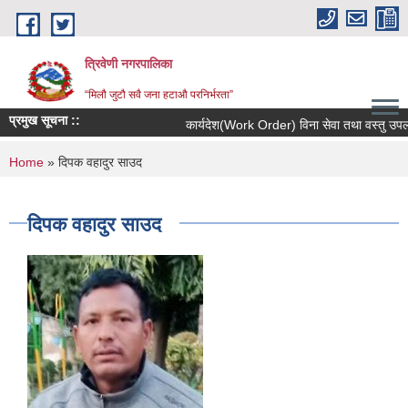
Skip to main content
त्रिवेणी नगरपालिका
“मिलौ जुटौ सवै जना हटाऔ परनिर्भरता”
प्रमुख सूचना ::
कार्यदेश(Work Order) विना सेवा तथा वस्तु उपलब्ध
You are here
Home
» दिपक वहादुर साउद
दिपक वहादुर साउद