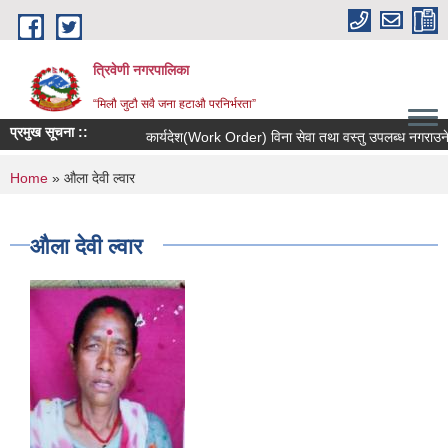
Skip to main content
त्रिवेणी नगरपालिका
“मिलौ जुटौ सवै जना हटाऔ परनिर्भरता”
प्रमुख सूचना ::
कार्यदेश(Work Order) विना सेवा तथा वस्तु उपलब्ध नगराउने सम
You are here
Home
» औला देवी ल्वार
औला देवी ल्वार