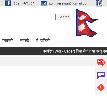
९८४००५४८८२
ito.trivenimun@gmail.com
Search form
Search
ग्यालरी
सम्पर्क
ई-हाजिरी
कार्यदेश(Work Order) विना सेवा तथा वस्तु उपलब्ध