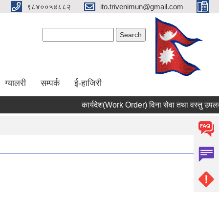
९८४००५४८८२
ito.trivenimun@gmail.com
Search form
Search
ग्यालरी
सम्पर्क
ई-हाजिरी
कार्यदेश(Work Order) विना सेवा तथा वस्तु उपलब्ध न