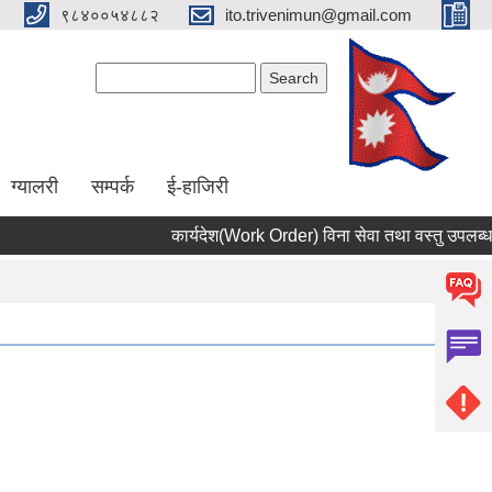
९८४००५४८८२
ito.trivenimun@gmail.com
Search form
Search
ग्यालरी
सम्पर्क
ई-हाजिरी
कार्यदेश(Work Order) विना सेवा तथा वस्तु उपलब्ध नगर