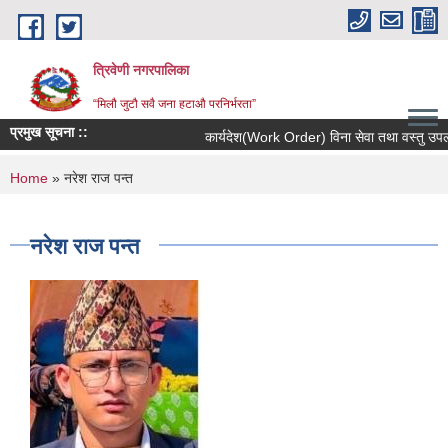
Skip to main content
त्रिवेणी नगरपालिका
“मिलौ जुटौ सवै जना हटाऔ परनिर्भरता”
प्रमुख सूचना ::
कार्यदेश(Work Order) विना सेवा तथा वस्तु उपलब्ध
You are here
Home
» नरेश राज पन्त
नरेश राज पन्त