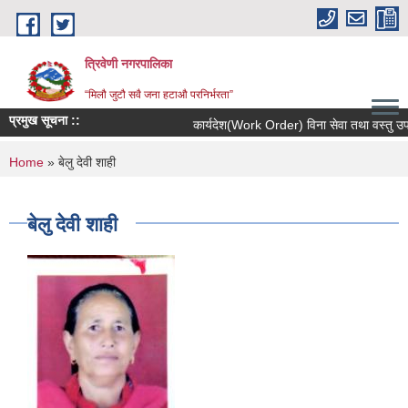
Skip to main content
त्रिवेणी नगरपालिका
“मिलौ जुटौ सवै जना हटाऔ परनिर्भरता”
प्रमुख सूचना ::
कार्यदेश(Work Order) विना सेवा तथा वस्तु उपलब्
You are here
Home
» बेलु देवी शाही
बेलु देवी शाही