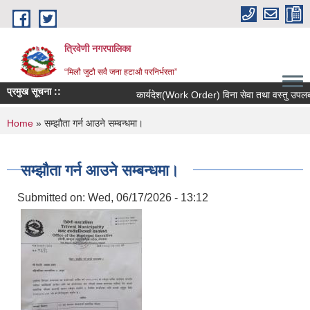
Skip to main content
त्रिवेणी नगरपालिका
“मिलौ जुटौ सवै जना हटाऔ परनिर्भरता”
प्रमुख सूचना ::
कार्यदेश(Work Order) विना सेवा तथा वस्तु उपलब्ध न
You are here
Home
» सम्झौता गर्न आउने सम्बन्धमा।
सम्झौता गर्न आउने सम्बन्धमा।
Submitted on:
Wed, 06/17/2026 - 13:12