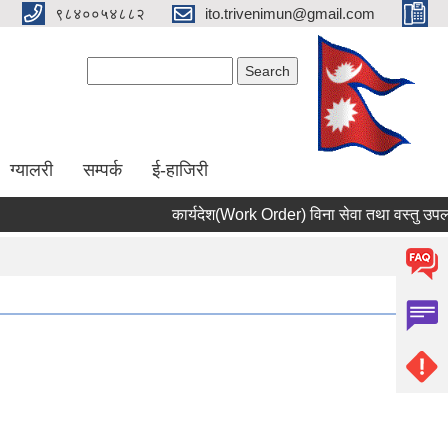
९८४००५४८८२
ito.trivenimun@gmail.com
Search form
Search
ग्यालरी
सम्पर्क
ई-हाजिरी
कार्यदेश(Work Order) विना सेवा तथा वस्तु उपलब्ध 