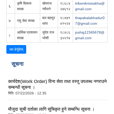
कृषि बिकास
खेमराज
९८६८४
tribenikrisisakha@
६
शाखा
न्यौपाने
२७६१२
gmail.com
बल बहादुर
९८४७१
thapabalabhadur0
७
पशु सेवा शाखा
थापा
४१५२४
7@gmail.com
आर्थिक प्रशासन
सुरेश राज
९८४८६
joshig12345678@
८
शाखा
जोशी
३५५१४
gmail.com
थप हेर्नुहोस्
सूचना
कार्यदेश(Work Order) विना सेवा तथा वस्तु उपलब्ध नगराउने
सम्बन्धी सूचना ।
मिति:
07/22/2026 - 12:35
मौजुदा सुची दर्ताका लागि सुचिकृत हुने सम्बन्धि सूचना ।