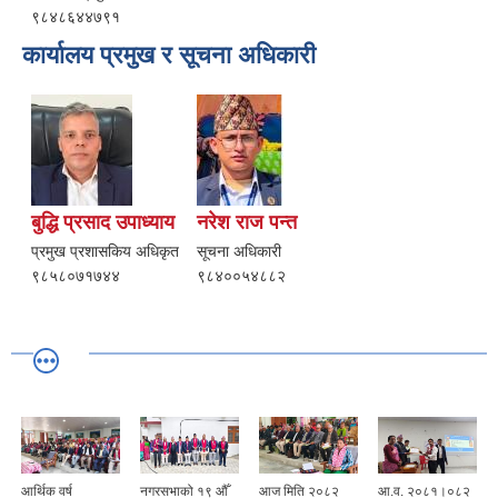
९८४८६४४७९१
कार्यालय प्रमुख र सूचना अधिकारी
बुद्धि प्रसाद उपाध्याय
नरेश राज पन्त
प्रमुख प्रशासकिय अधिकृत
सूचना अधिकारी
९८५८०७१७४४
९८४००५४८८२
आर्थिक वर्ष
नगरसभाको १९ औँ
आज मिति २०८२
आ.व. २०८१।०८२