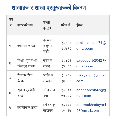
शाखाहरु र शाखा प्रमुखहरुको विवरण
क्र
शाखा
.स
शाखाको नाम
फोन नं
ईमेल
प्रमुख
.
प्रकाश
९८४८६
prakashshahi71@
१
स्वास्थ्य शाखा
विक्रम
९८७१८
gmail.com
शाही
शिक्षा, युवा तथा
गणेश ब.
९८४८६
saudgbdr52042@
२
खेलकुद शाखा
साउद
९४०८१
gmail.com
रोजगार सेवा
अर्जुन ब.
९८४८४
rokayarjun@gmail.
३
केन्द्र
रोकाया
३७११५
com
सूचना प्रविधि
नरेश राज
९८४००
pant.naresh42@g
४
शाखा
पन्त
५४८८२
mail.com
धर्म बहादुर
९८६०६
dharmakhadayat4
५
प्राविधिक शाखा
खडायत
८००६७
4@gmail.com